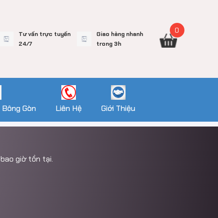
0
Tư vấn trực tuyến
Giao hàng nhanh
24/7
trong 3h
 Bông Gòn
Liên Hệ
Giới Thiệu
bao giờ tồn tại.