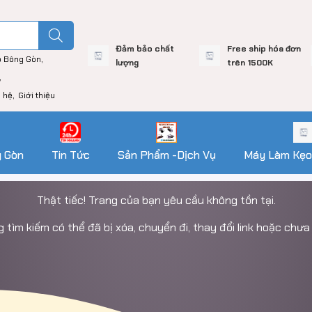
Đảm bảo chất
Free ship hóa đơn
o Bông Gòn
lượng
trên 1500K
n hệ
Giới thiệu
g Gòn
Tin Tức
Sản Phẩm -Dịch Vụ
Máy Làm Kẹo
Thật tiếc! Trang của bạn yêu cầu không tồn tại.
tìm kiếm có thể đã bị xóa, chuyển đi, thay đổi link hoặc chưa 