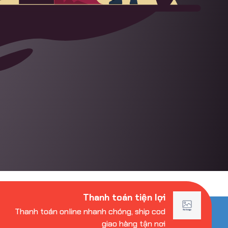
Thanh toán tiện lợi
Thanh toán online nhanh chóng, ship cod
giao hàng tận nơi