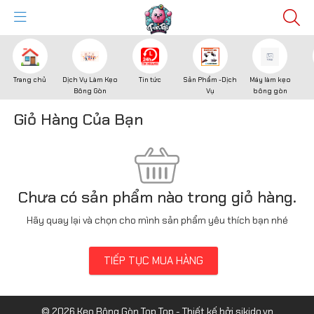
Trang chủ
Dịch Vụ Làm Kẹo
Tin tức
Sản Phẩm -Dịch
Máy làm kẹo
Bông Gòn
Vụ
bông gòn
Giỏ Hàng Của Bạn
Chưa có sản phẩm nào trong giỏ hàng.
Hãy quay lại và chọn cho mình sản phẩm yêu thích bạn nhé
TIẾP TỤC MUA HÀNG
© 2026 Kẹo Bông Gòn Top Top - Thiết kế bởi sikido.vn