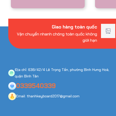
Dịch Vụ Làm Bắp Ran
Kiện Của Top Top – G
Tại Mọi Chương Trình
rong các sự kiện hiện nay tạ
Giao hàng toàn quốc
thu hút khách tham dự là yếu
Vận chuyển nhanh chóng toàn quốc không
những lựa chọn được nhiều d
giới hạn
vị tổ chức ưa chuộng chí...
Nghệ Nhân Làm Tò He
Hà Nội – Nhận Biểu D
Địa chỉ: 638/42/4 Lê Trọng Tấn, phường Bình Hưng Hoà,
quận Bình Tân
Nghệ nhân làm tò he khu vực 
lý tưởng cho các sự kiện thiế
0339540339
trải nghiệm truyền thống. Vớ
Email: thanhkeyboard2017@gmail.com
nhanh – đẹp –...