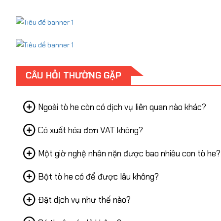
tôi chuyên cung cấp...
Dịch Vụ Làm Bắp Rang
Gói Chuyên Nghiệp
CÂU HỎI THƯỜNG GẶP
Top Top chuyên cung cấp dịch
TP.HCM với 3 gói linh hoạt: bắ
Ngoài tò he còn có dịch vụ liên quan nào khác?
xe decor thương hiệu. Giải p
thương hiệu và...
Có xuất hóa đơn VAT không?
Jena 
Một giờ nghệ nhân nặn được bao nhiêu con tò he?
Web Devel
Bột tò he có để được lâu không?
Kẹo Bông Gòn Tạo Hìn
Sản phẩm chất lượng, anh chủ tư
VAT Chuyên Nghiệp
Đặt dịch vụ như thế nào?
Dịch vụ kẹo bông gòn tạo hìn
phục vụ hội chợ, khai trương