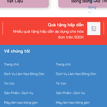
Vật Liệu
Bong Bóng -Ảo Th
g Bơ Ở HCM Cho Các Sự
iải Pháp Thu Hút Khách
i TP.HCM, việc tạo điểm nhấn để
Quà tặng hấp dẫn
 tố rất quan trọng. Một trong
Nhiều quà tặng hấp dẫn áp dụng cho hóa
oanh nghiệp, trường học và đơn
đơn trên 500K
Về chúng tôi
 Khu Vực Hồ Chí Minh Và
iễn, Xuất Hóa Đơn VAT
Trang chủ
Trang chủ
Hồ Chí Minh và Hà Nội là lựa chọn
Dịch Vụ Làm Kẹo Bông Gòn
Dịch Vụ Làm Kẹo Bông Gòn
u nhi, lễ hội văn hóa và hoạt động
i tay nghề lâu năm, kỹ thuật nặn
Tin tức
Tin tức
Sản Phẩm -Dịch Vụ
Sản Phẩm -Dịch Vụ
Máy làm kẹo bông gòn
Máy làm kẹo bông gòn