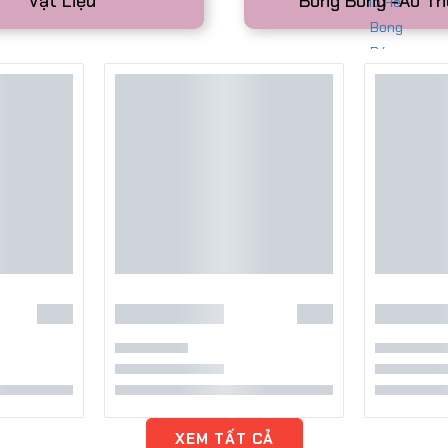
Vật Liệu
Bong Bóng -Ảo Th
à Nội – Nghệ Thuật Dân
 Sự Kiện.
He tại Hà NộiTò He – món đồ chơi
o, mang đậm hồn Việt – nay đã trở
, lễ hội, trường học và trung tâm
 Vực Hà Nội – Dịch Vụ
 & Bán Hàng Lưu Động
ng bơ tại Hà NộiBạn đang tìm dịch
 Nội cho sự kiện, khai trương,
g mại hay tiệc sinh nhật?Chúng
XEM TẤT CẢ