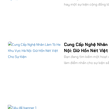
hay một sự kiện cộng đồng l
món ăn nhẹ vừa quen thuộc, 
chuẩn khắt khe về v...
Cung Cấp Nghệ Nhân 
Nội: Giữ Hồn Nét Việt
Bạn đang tìm kiếm một hoạt 
làm điểm nhấn cho sự kiện sắ
nghiệm tương tác thú vị cho
Dịch vụ cung cấp nghệ nhâ...
gòn
Hướng dẫn quay kẹo bông gòn
Kẹo Bông Gòn Top Top
bài 1
Thuê Máy Làm Kẹo Bôn
Sạch Sẽ, Tạo Hình Ng