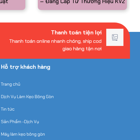
uật
– Đẳng Cấp Từ Thương Hiệu KV2
Thanh toán tiện lợi
Thanh toán online nhanh chóng, ship cod
giao hàng tận nơi
Hỗ trợ khách hàng
Trang chủ
Dịch Vụ Làm Kẹo Bông Gòn
Tin tức
Sản Phẩm -Dịch Vụ
Máy làm kẹo bông gòn