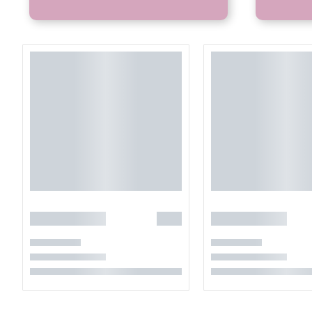
Làm Tò He Khu Vực H
Gian Hấp Dẫn Cho Mọi
Giới thiệu về dịch vụ làm Tò 
dân gian được nặn từ bột gạ
lại mạnh mẽ trong các sự kiện
thương mại tại...
Làm Bắp Rang Bơ Khu
Hấp Dẫn Cho Sự Kiện
Giới thiệu dịch vụ làm bắp ra
vụ làm bắp rang bơ khu vực Hà
trường học, trung tâm thươn