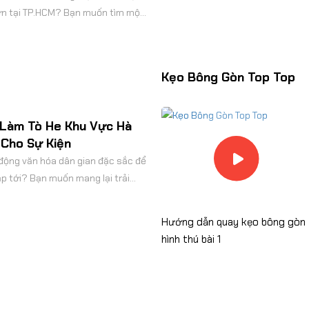
ớn tại TP.HCM? Bạn muốn tìm một
vừa hấp dẫn lại đảm bảo các tiêu
Kẹo Bông Gòn Top Top
Làm Tò He Khu Vực Hà
 Cho Sự Kiện
động văn hóa dân gian đặc sắc để
p tới? Bạn muốn mang lại trải
 khách hàng hoặc các bạn nhỏ?
Hướng dẫn vệ sinh máy
Hướng dẫn quay kẹo bông gòn
hình thú bài 1
g Gòn Sự Kiện: Giá Rẻ,
hệ Thuật (Có Xuất VAT)