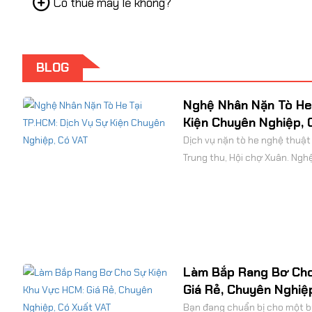
Có thuê máy lẻ không?
nghiệp. Có xuất hóa đơn VAT 
BLOG
Nghệ Nhân Nặn Tò He 
Kiện Chuyên Nghiệp, 
Dịch vụ nặn tò he nghệ thuật 
Trung thu, Hội chợ Xuân. Ngh
an toàn, có xuất hóa đơn VAT
Làm Bắp Rang Bơ Cho
Giá Rẻ, Chuyên Nghiệ
Bạn đang chuẩn bị cho một buổ