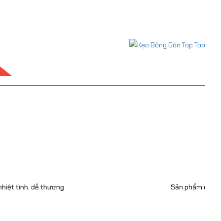
Nguyen Dora
Web Designer
chất lượng, đổi hàng và bảo hành nhanh chóng, mình sẽ ủng hộ tiếp