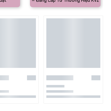
uật
– Đẳng Cấp Từ Thương Hiệu KV2