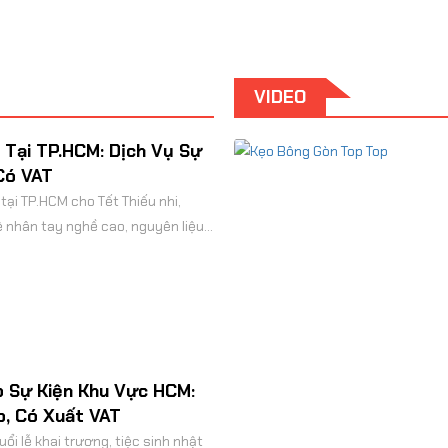
đầy đủ, báo giá nhanh chóng.
VIDEO
Tại TP.HCM: Dịch Vụ Sự
Có VAT
tại TP.HCM cho Tết Thiếu nhi,
ệ nhân tay nghề cao, nguyên liệu
 cho doanh nghiệp. Đặt lịch ngay!
 Sự Kiện Khu Vực HCM:
p, Có Xuất VAT
i lễ khai trương, tiệc sinh nhật