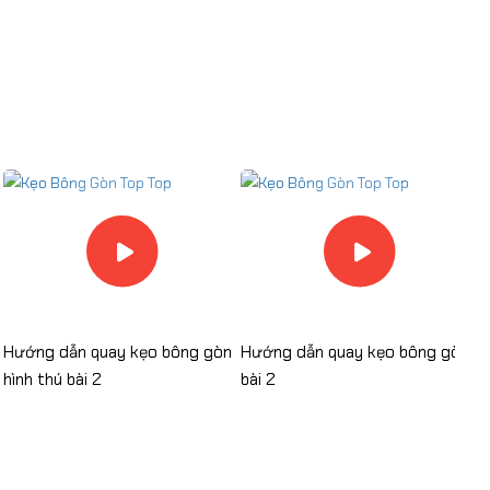
Hướng dẫn quay kẹo bông gòn
Hướng dẫn quay kẹo bông gòn
H
hình thú bài 2
bài 2
b