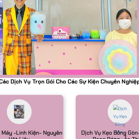
Các Dịch Vụ Trọn Gói Cho Các Sự Kiện Chuyên Nghiệ
n 12V Chuyên Bán Lưu
o Cấp Dành Cho Người
uyên bán lưu động, thùng inox
 khối, mô tơ chạy trực tiếp, ống
 dễ vệ sinh. Giao hàng toàn quốc,
 Máy -Linh Kiện- Nguyên
Dịch Vụ Kẹo Bông Gòn