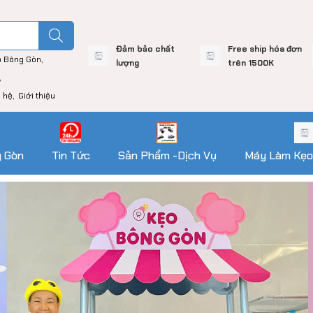
Đảm bảo chất
Free ship hóa đơn
o Bông Gòn
lượng
trên 1500K
n hệ
Giới thiệu
g Gòn
Tin Tức
Sản Phẩm -Dịch Vụ
Máy Làm Kẹo