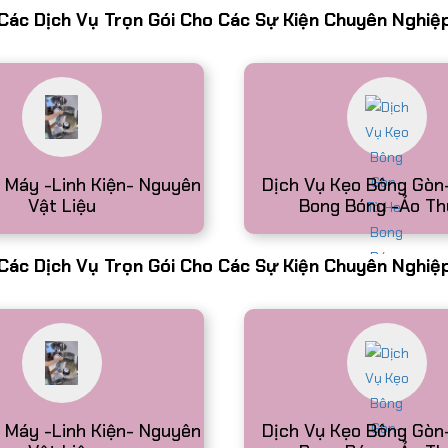
Các Dịch Vụ Trọn Gói Cho Các Sự Kiện Chuyên Nghiệ
t buổi tiệc sinh nhật, ngày hội
t sự kiện khai trương cửa hàng?
 ngọt ngào, vừa thu hút đám
 Máy -Linh Kiện- Nguyên
Dịch Vụ Kẹo Bông Gòn
Vật Liệu
Bong Bóng -Ảo Th
y Làm Bắp Rang Bơ Sự
uyên Nghiệp, Có VAT
Các Dịch Vụ Trọn Gói Cho Các Sự Kiện Chuyên Nghiệ
i TP.HCM và muốn tìm một món ăn
hông khí náo nhiệt? Dịch vụ làm
 lựa chọn hoàn hảo. Với hương
 Máy -Linh Kiện- Nguyên
Dịch Vụ Kẹo Bông Gòn