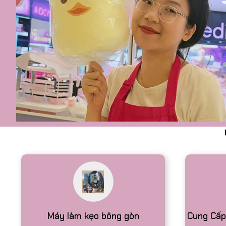
Máy Làm Kẹo Bông Gò
Động – Phiên Bản Ca
Kinh Doanh Di Động
Máy làm kẹo bông gòn 12V ch
toàn bộ, cối nhôm tiện nguyên
khò CNC lửa mạnh – bền, đẹp,
Máy làm kẹo bông gòn
Cung Cấp
dạy nghề miễn phí!