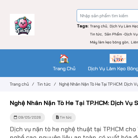
Tags:
Trang chủ
Dịch Vụ Làm Kẹ
Tin tức
Sản Phẩm -Dịch Vụ
Máy làm kẹo bông gòn
Liê
Trang Chủ
Dịch Vụ Làm Kẹo Bôn
Trang chủ
/
Tin tức
/
Nghệ Nhân Nặn Tò He Tại TP.HCM: Dịch V
Nghệ Nhân Nặn Tò He Tại TP.HCM: Dịch Vụ 
09/05/2026
Tin tức
Dịch vụ nặn tò he nghệ thuật tại TP.HCM cho 
nghề cao, nguyên liệu an toàn, có xuất hóa đ