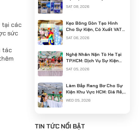
Chuyên Nghiệp
SAT 08, 2026
Kẹo Bông Gòn Tạo Hình
n
tại các
Cho Sự Kiện, Có Xuất VAT
ợc sức
Chuyên Nghiệp
SAT 06, 2026
 tác
Nghệ Nhân Nặn Tò He Tại
 thêm
TP.HCM: Dịch Vụ Sự Kiện
Chuyên Nghiệp, Có VAT
SAT 05, 2026
Làm Bắp Rang Bơ Cho Sự
Kiện Khu Vực HCM: Giá Rẻ,
Chuyên Nghiệp, Có Xuất
WED 05, 2026
VAT
Cung Cấp Nghệ Nhân Làm
Tò He Khu Vực Hà Nội: Giữ
TIN TỨC NỔI BẬT
Hồn Nét Việt Cho Sự Kiện
SUN 04, 2026