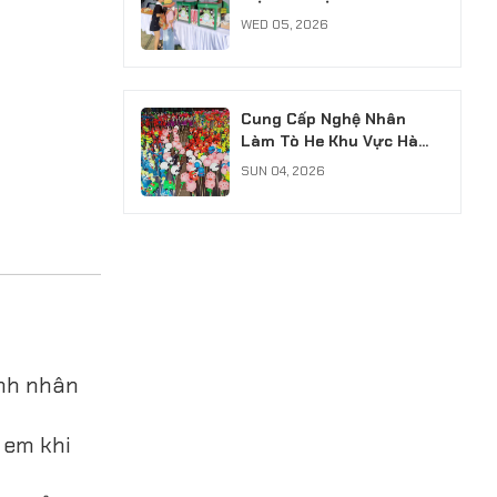
Chuyên Nghiệp, Có Xuất
WED 05, 2026
VAT
Cung Cấp Nghệ Nhân
Làm Tò He Khu Vực Hà
Nội: Giữ Hồn Nét Việt Cho
SUN 04, 2026
Sự Kiện
ành nhân
 em khi