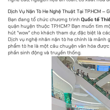
Dịch Vụ Nặn Tò He Nghệ Thuật Tại TP.HCM – G
Bạn đang tổ chức chương trình
Quốc tế Thiế
quận huyện thuộc TP.HCM? Bạn muốn tìm một
hút "wow" cho khách tham dự, đặc biệt là cá
Dịch vụ nghệ nhân nặn tò he chính là mảnh g
phẩm tò he là một câu chuyện văn hóa được 
phần sinh động và truyền thống.