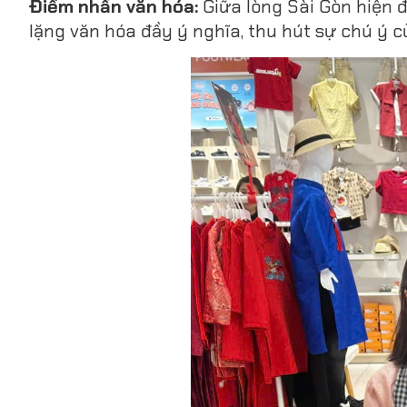
Điểm nhấn văn hóa:
Giữa lòng Sài Gòn hiện đ
lặng văn hóa đầy ý nghĩa, thu hút sự chú ý c