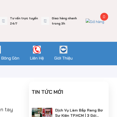
0
Tư vấn trực tuyến
Giao hàng nhanh
24/7
trong 3h
 Bông Gòn
Liên Hệ
Giới Thiệu
TIN TỨC MỚI
ân tay
Dịch Vụ Làm Bắp Rang Bơ
Sự Kiện TP.HCM | 3 Gói