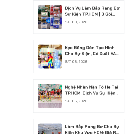
Dịch Vụ Làm Bắp Rang Bơ
Sự Kiện TP.HCM | 3 Gói
Chuyên Nghiệp
SAT 08, 2026
Kẹo Bông Gòn Tạo Hình
Cho Sự Kiện, Có Xuất VAT
Chuyên Nghiệp
SAT 06, 2026
Nghệ Nhân Nặn Tò He Tại
TP.HCM: Dịch Vụ Sự Kiện
Chuyên Nghiệp, Có VAT
SAT 05, 2026
Làm Bắp Rang Bơ Cho Sự
Kiện Khu Vực HCM: Giá Rẻ,