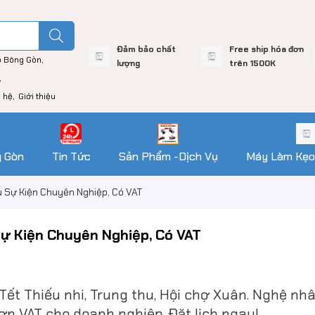
Đảm bảo chất
Free ship hóa đơn
o Bông Gòn
lượng
trên 1500K
n hệ
Giới thiệu
g Gòn
Tin Tức
Sản Phẩm -Dịch Vụ
Máy Làm Kẹo
ụ Sự Kiện Chuyên Nghiệp, Có VAT
Sự Kiện Chuyên Nghiệp, Có VAT
Tết Thiếu nhi, Trung thu, Hội chợ Xuân. Nghệ nh
ơn VAT cho doanh nghiệp. Đặt lịch ngay!