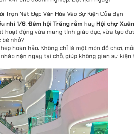
ói Trọn Nét Đẹp Văn Hóa Vào Sự Kiện Của Bạn
u nhi 1/6
,
Đêm hội Trăng rằm
hay
Hội chợ Xuâ
 hoạt động vừa mang tính giáo dục, vừa tạo đư
c bé nhỏ?
hép hoàn hảo. Không chỉ là một món đồ chơi, mỗi
nhào nặn ngay tại chỗ, giúp không gian sự kiện