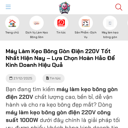
Trang chủ
Dịch Vụ Làm Kẹo
Tin tức
Sản Phẩm -Dịch
Máy làm kẹo
Bông Gòn
Vụ
bông gòn
Máy Làm Kẹo Bông Gòn Điện 220V Tốt
Nhất Hiện Nay – Lựa Chọn Hoàn Hảo Để
Kinh Doanh Hiệu Quả
27/12/2025
Tin tức
Bạn đang tìm kiếm
máy làm kẹo bông gòn
điện 220V
chất lượng cao, bền bỉ, dễ vận
hành và cho ra kẹo bông đẹp mắt? Dòng
máy làm kẹo bông gòn điện 220V công
suất 1000W
dưới đây chính là giải pháp tối
ưu, được nhiều khách hàng kinh doanh tin