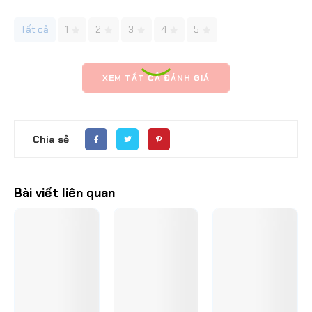
Tất cả
1
2
3
4
5
XEM TẤT CẢ ĐÁNH GIÁ
Chia sẻ
Bài viết liên quan