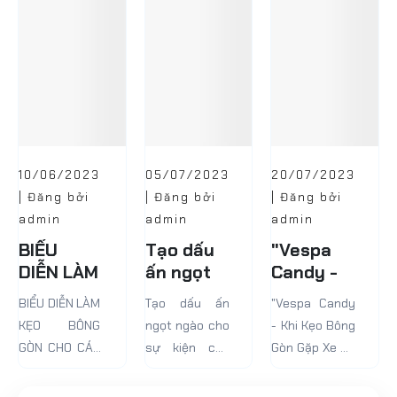
khoảng cuối
đáng nhớ.
thế kỷ 19, phần
Nhưng hiện
lớn chúng ta
nay, nó...
có...
10/06/2023
05/07/2023
20/07/2023
| Đăng bởi
| Đăng bởi
| Đăng bởi
admin
admin
admin
BIỂU
Tạo dấu
"Vespa
DIỄN LÀM
ấn ngọt
Candy -
KẸO
ngào cho
Khi Kẹo
BIỂU DIỄN LÀM
Tạo dấu ấn
"Vespa Candy
BÔNG
sự kiện
Bông Gòn
KẸO BÔNG
ngọt ngào cho
- Khi Kẹo Bông
GÒN CHO
của bạn
Gặp Xe
GÒN CHO CÁC
sự kiện của
Gòn Gặp Xe Cổ
CÁC SỰ
với Kẹo
Cổ Điển!"
SỰ KIỆN
bạn với Kẹo
Điển!"
KIỆN
Bông Gòn
Bông Gòn