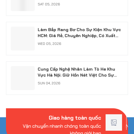
SAT 05, 2026
Làm Bắp Rang Bơ Cho Sự Kiện Khu Vực
HCM: Giá Rẻ, Chuyên Nghiệp, Có Xuất
VAT
WED 05, 2026
Cung Cấp Nghệ Nhân Làm Tò He Khu
Vực Hà Nội: Giữ Hồn Nét Việt Cho Sự
Kiện
SUN 04, 2026
Giao hàng toàn quốc
Vận chuyển nhanh chóng toàn quốc
Nhi
không giới hạn