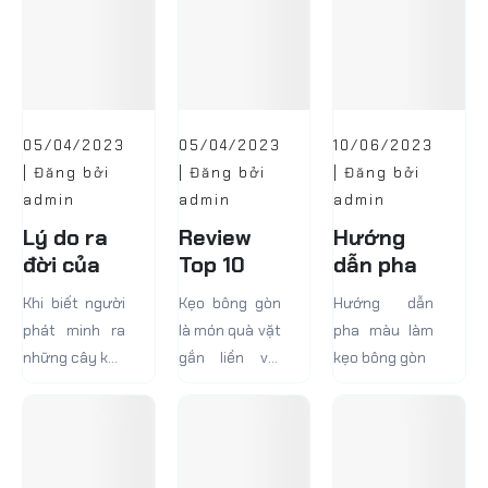
05/04/2023
05/04/2023
10/06/2023
| Đăng bởi
| Đăng bởi
| Đăng bởi
admin
admin
admin
Lý do ra
Review
Hướng
đời của
Top 10
dẫn pha
kẹo bông
Máy Làm
màu làm
Khi biết người
Kẹo bông gòn
Hướng dẫn
gòn
Kẹo Bông
kẹo bông
phát minh ra
là món quà vặt
pha màu làm
Gòn Tiện
gòn
những cây kẹo
gắn liền với
kẹo bông gòn
Lợi Dành
bông là William
bao bạn nhỏ.
Cho Bạn
Morrison, một
Món ăn này là
nha sĩ người
thời ký ức tuổi
Mỹ sống ở
thơ đẹp đẽ