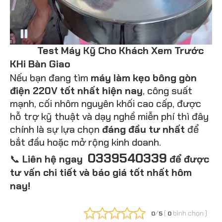
Te
st Máy Kỹ Cho Khách Xem Trước
KHi Bàn Giao
Nếu bạn đang tìm
máy làm kẹo bông gòn
điện 220V tốt nhất hiện nay
, công suất
mạnh, cối nhôm nguyên khối cao cấp, được
hỗ trợ kỹ thuật và dạy nghề miễn phí thì đây
chính là sự lựa chọn
đáng đầu tư nhất
để
bắt đầu hoặc mở rộng kinh doanh.
0339540339
📞
Liên hệ ngay
để được
tư vấn chi tiết và báo giá tốt nhất hôm
nay!
/
(
bình chọn
)
0
5
0