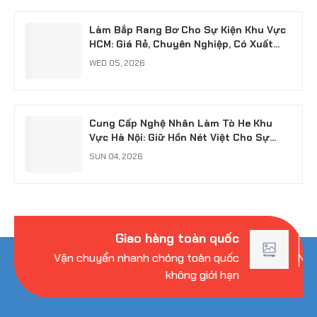
Làm Bắp Rang Bơ Cho Sự Kiện Khu Vực
HCM: Giá Rẻ, Chuyên Nghiệp, Có Xuất
VAT
WED 05, 2026
Cung Cấp Nghệ Nhân Làm Tò He Khu
Vực Hà Nội: Giữ Hồn Nét Việt Cho Sự
Kiện
SUN 04, 2026
Giao hàng toàn quốc
Vận chuyển nhanh chóng toàn quốc
Nhi
không giới hạn