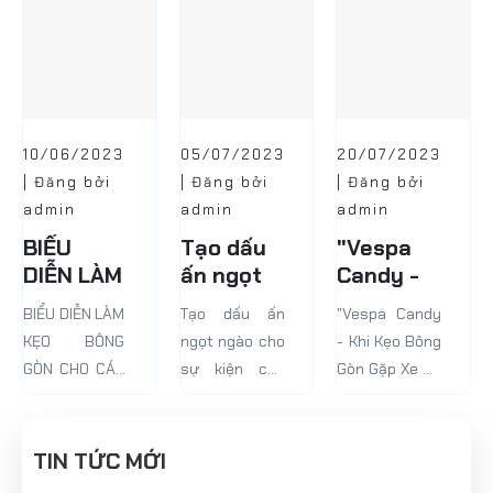
có...
10/06/2023
05/07/2023
20/07/2023
| Đăng bởi
| Đăng bởi
| Đăng bởi
admin
admin
admin
BIỂU
Tạo dấu
"Vespa
DIỄN LÀM
ấn ngọt
Candy -
KẸO
ngào cho
Khi Kẹo
BIỂU DIỄN LÀM
Tạo dấu ấn
"Vespa Candy
BÔNG
sự kiện
Bông Gòn
KẸO BÔNG
ngọt ngào cho
- Khi Kẹo Bông
GÒN CHO
của bạn
Gặp Xe
GÒN CHO CÁC
sự kiện của
Gòn Gặp Xe Cổ
CÁC SỰ
với Kẹo
Cổ Điển!"
SỰ KIỆN
bạn với Kẹo
Điển!"
KIỆN
Bông Gòn
Bông Gòn
tuyệt
tuyệt ngon!
TIN TỨC MỚI
ngon!