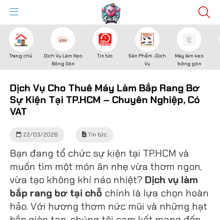
Trang chủ
Dịch Vụ Làm Kẹo
Tin tức
Sản Phẩm -Dịch
Máy làm kẹo
Bông Gòn
Vụ
bông gòn
Dịch Vụ Cho Thuê Máy Làm Bắp Rang Bơ
Sự Kiện Tại TP.HCM – Chuyên Nghiệp, Có
VAT
22/03/2026
Tin tức
Bạn đang tổ chức sự kiện tại TP.HCM và
muốn tìm một món ăn nhẹ vừa thơm ngon,
vừa tạo không khí náo nhiệt?
Dịch vụ làm
bắp rang bơ tại chỗ
chính là lựa chọn hoàn
hảo. Với hương thơm nức mũi và những hạt
bắp giòn tan, chúng tôi cam kết mang đến