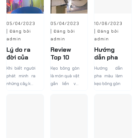
05/04/2023
05/04/2023
10/06/2023
| Đăng bởi
| Đăng bởi
| Đăng bởi
admin
admin
admin
Lý do ra
Review
Hướng
đời của
Top 10
dẫn pha
kẹo bông
Máy Làm
màu làm
Khi biết người
Kẹo bông gòn
Hướng dẫn
gòn
Kẹo Bông
kẹo bông
phát minh ra
là món quà vặt
pha màu làm
Gòn Tiện
gòn
những cây kẹo
gắn liền với
kẹo bông gòn
Lợi Dành
bông là William
bao bạn nhỏ.
Cho Bạn
Morrison, một
Món ăn này là
nha sĩ người
thời ký ức tuổi
Mỹ sống ở
thơ đẹp đẽ
khoảng cuối
đáng nhớ.
thế kỷ 19, phần
Nhưng hiện
lớn chúng ta
nay, nó...