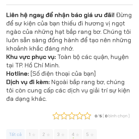
Liên hệ ngay để nhận báo giá ưu đãi!
Đừng
để sự kiện của bạn thiếu đi hương vị ngọt
ngào của những hạt bắp rang bơ. Chúng tôi
luôn sẵn sàng đồng hành để tạo nên những
khoảnh khắc đáng nhớ.
Khu vực phục vụ:
Toàn bộ các quận, huyện
tại TP. Hồ Chí Minh.
Hotline:
[Số điện thoại của bạn]
Dịch vụ đi kèm:
Ngoài bắp rang bơ, chúng
tôi còn cung cấp các dịch vụ giải trí sự kiện
đa dạng khác.
/
(
bình chọn
)
0
5
0
Tất cả
1
2
3
4
5