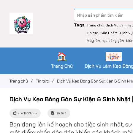
Tags:
Trang chủ
Dịch Vụ Làm Kẹ
Tin tức
Sản Phẩm -Dịch Vụ
Máy làm kẹo bông gòn
Liê
Trang Chủ
Dịch Vụ Làm Kẹo Bôn
Trang chủ
/
Tin tức
/
Dịch Vụ Kẹo Bông Gòn Sự Kiện & Sinh Nhậ
Dịch Vụ Kẹo Bông Gòn Sự Kiện & Sinh Nhật 
25/11/2025
Tin tức
Bạn đang lên kế hoạch cho tiệc sinh nhật, s
một điểm nhấn độc đáo khiến các khách mời n