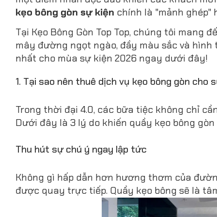
kẹo bông gòn sự kiện
chính là "mảnh ghép" 
Tại Kẹo Bông Gòn Top Top, chúng tôi mang đ
mây đường ngọt ngào, đầy màu sắc và hình 
nhất cho mùa sự kiện 2026 ngay dưới đây!
1. Tại sao nên thuê dịch vụ kẹo bông gòn cho 
Trong thời đại 4.0, các bữa tiệc không chỉ c
Dưới đây là 3 lý do khiến quầy kẹo bông gòn l
Thu hút sự chú ý ngay lập tức
Không gì hấp dẫn hơn hương thơm của đường
được quay trực tiếp. Quầy kẹo bông sẽ là tâm