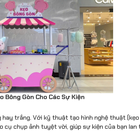
o Bông Gòn Cho Các Sự Kiện
hay trắng. Với kỹ thuật tạo hình nghệ thuật (kẹo
 đạo cụ chụp ảnh tuyệt vời, giúp sự kiện của bạn la