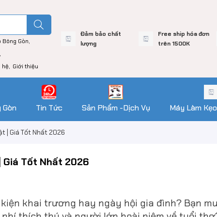
Đảm bảo chất
Free ship hóa đơn
o Bông Gòn
lượng
trên 1500K
n hệ
Giới thiệu
g Gòn
Tin Tức
Sản Phẩm -Dịch Vụ
Máy Làm Kẹo
t | Giá Tốt Nhất 2026
| Giá Tốt Nhất 2026
ự kiện khai trương hay ngày hội gia đình? Bạn m
hí thích thú và người lớn hoài niệm về tuổi th