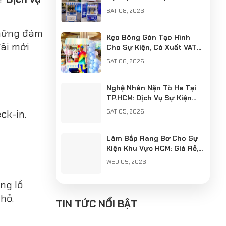
Chuyên Nghiệp
SAT 08, 2026
những đám
Kẹo Bông Gòn Tạo Hình
ãi mới
Cho Sự Kiện, Có Xuất VAT
Chuyên Nghiệp
SAT 06, 2026
Nghệ Nhân Nặn Tò He Tại
TP.HCM: Dịch Vụ Sự Kiện
Chuyên Nghiệp, Có VAT
ck-in.
SAT 05, 2026
Làm Bắp Rang Bơ Cho Sự
Kiện Khu Vực HCM: Giá Rẻ,
Chuyên Nghiệp, Có Xuất
WED 05, 2026
VAT
ng lồ
Cung Cấp Nghệ Nhân Làm
hỏ.
Tò He Khu Vực Hà Nội: Giữ
TIN TỨC NỔI BẬT
Hồn Nét Việt Cho Sự Kiện
SUN 04, 2026