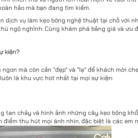
hoàn hảo mà bạn đang tìm kiếm.
ến dịch vụ làm kẹo bông nghệ thuật tại chỗ với 
thù ngộ nghĩnh. Cùng khám phá bảng giá và ưu đ
sự kiện?
ần ngon mà còn cần "đẹp" và "lạ" để khách mời che
uôn là khu vực hot nhất tại mọi sự kiện:
 tan chảy và hình ảnh những cây kẹo bông khổ
 điểm thu hút mọi ánh nhìn, đặc biệt là các em n