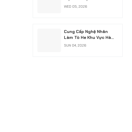
Chuyên Nghiệp, Có Xuất
WED 05, 2026
VAT
Cung Cấp Nghệ Nhân
Làm Tò He Khu Vực Hà
Nội: Giữ Hồn Nét Việt Cho
SUN 04, 2026
Sự Kiện