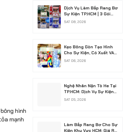
Dịch Vụ Làm Bắp Rang Bơ
Sự Kiện TP.HCM | 3 Gói
Chuyên Nghiệp
SAT 08, 2026
Kẹo Bông Gòn Tạo Hình
Cho Sự Kiện, Có Xuất VAT
Chuyên Nghiệp
SAT 06, 2026
Nghệ Nhân Nặn Tò He Tại
TP.HCM: Dịch Vụ Sự Kiện
Chuyên Nghiệp, Có VAT
SAT 05, 2026
 bông hình
n tỏa mạnh
Làm Bắp Rang Bơ Cho Sự
Kiện Khu Vực HCM: Giá Rẻ,