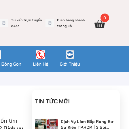
0
Tư vấn trực tuyến
Giao hàng nhanh
24/7
trong 3h
 Bông Gòn
Liên Hệ
Giới Thiệu
TIN TỨC MỚI
uốn tìm
Dịch Vụ Làm Bắp Rang Bơ
ơ?
Dịch vụ
Sự Kiện TP.HCM | 3 Gói