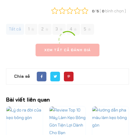
/
(
bình chọn
)
0
5
0
Tất cả
1
2
3
4
5
XEM TẤT CẢ ĐÁNH GIÁ
Chia sẻ
Bài viết liên quan