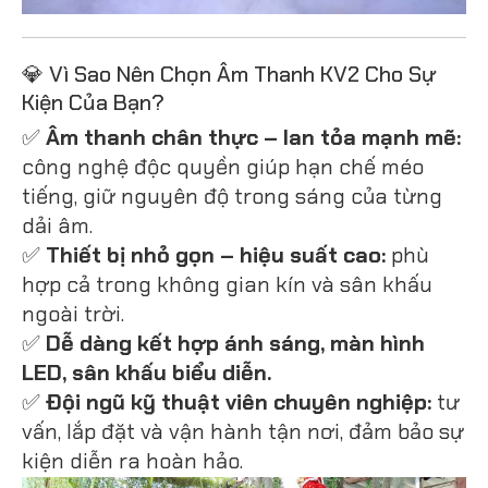
💎 Vì Sao Nên Chọn Âm Thanh KV2 Cho Sự
Kiện Của Bạn?
✅
Âm thanh chân thực – lan tỏa mạnh mẽ:
công nghệ độc quyền giúp hạn chế méo
tiếng, giữ nguyên độ trong sáng của từng
dải âm.
✅
Thiết bị nhỏ gọn – hiệu suất cao:
phù
hợp cả trong không gian kín và sân khấu
ngoài trời.
✅
Dễ dàng kết hợp ánh sáng, màn hình
LED, sân khấu biểu diễn.
✅
Đội ngũ kỹ thuật viên chuyên nghiệp:
tư
vấn, lắp đặt và vận hành tận nơi, đảm bảo sự
kiện diễn ra hoàn hảo.