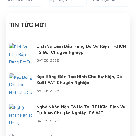
CÁC SỰ
với Kẹo
Cổ Điển!"
SỰ KIỆN
bạn với Kẹo
Điển!"
KIỆN
Bông Gòn
Bông Gòn
tuyệt
tuyệt ngon!
TIN TỨC MỚI
ngon!
Dịch Vụ Làm Bắp Rang Bơ Sự Kiện TP.HCM
| 3 Gói Chuyên Nghiệp
SAT 08, 2026
Kẹo Bông Gòn Tạo Hình Cho Sự Kiện, Có
Xuất VAT Chuyên Nghiệp
SAT 06, 2026
Nghệ Nhân Nặn Tò He Tại TP.HCM: Dịch Vụ
Sự Kiện Chuyên Nghiệp, Có VAT
SAT 05, 2026