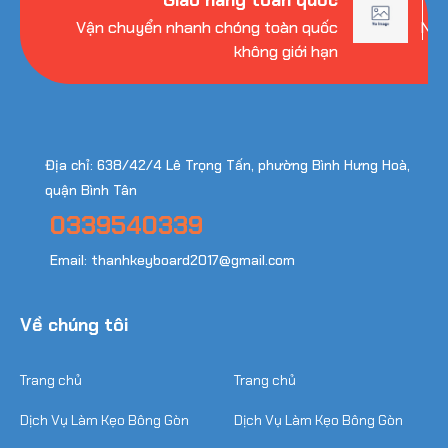
Vận chuyển nhanh chóng toàn quốc
Nhi
không giới hạn
Địa chỉ: 638/42/4 Lê Trọng Tấn, phường Bình Hưng Hoà,
quận Bình Tân
0339540339
Email: thanhkeyboard2017@gmail.com
Về chúng tôi
Trang chủ
Trang chủ
Dịch Vụ Làm Kẹo Bông Gòn
Dịch Vụ Làm Kẹo Bông Gòn