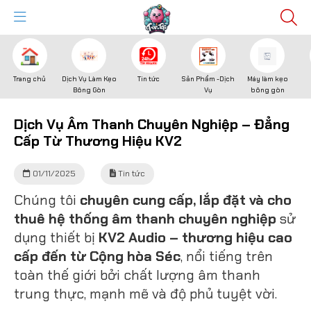
Trang chủ
Dịch Vụ Làm Kẹo
Tin tức
Sản Phẩm -Dịch
Máy làm kẹo
Bông Gòn
Vụ
bông gòn
Dịch Vụ Âm Thanh Chuyên Nghiệp – Đẳng
Cấp Từ Thương Hiệu KV2
01/11/2025
Tin tức
Chúng tôi
chuyên cung cấp, lắp đặt và cho
thuê hệ thống âm thanh chuyên nghiệp
sử
dụng thiết bị
KV2 Audio – thương hiệu cao
cấp đến từ Cộng hòa Séc
, nổi tiếng trên
toàn thế giới bởi chất lượng âm thanh
trung thực, mạnh mẽ và độ phủ tuyệt vời.