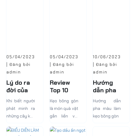
05/04/2023
05/04/2023
10/06/2023
| Đăng bởi
| Đăng bởi
| Đăng bởi
admin
admin
admin
Lý do ra
Review
Hướng
đời của
Top 10
dẫn pha
kẹo bông
Máy Làm
màu làm
Khi biết người
Kẹo bông gòn
Hướng dẫn
gòn
Kẹo Bông
kẹo bông
phát minh ra
là món quà vặt
pha màu làm
Gòn Tiện
gòn
những cây kẹo
gắn liền với
kẹo bông gòn
Lợi Dành
bông là William
bao bạn nhỏ.
Cho Bạn
Morrison, một
Món ăn này là