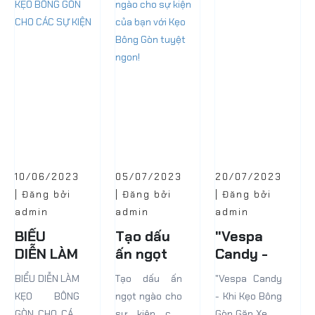
nha sĩ người
thời ký ức tuổi
Mỹ sống ở
thơ đẹp đẽ
khoảng cuối
đáng nhớ.
thế kỷ 19, phần
Nhưng hiện
lớn chúng ta
nay, nó...
có...
10/06/2023
05/07/2023
20/07/2023
| Đăng bởi
| Đăng bởi
| Đăng bởi
admin
admin
admin
BIỂU
Tạo dấu
"Vespa
DIỄN LÀM
ấn ngọt
Candy -
KẸO
ngào cho
Khi Kẹo
BIỂU DIỄN LÀM
Tạo dấu ấn
"Vespa Candy
BÔNG
sự kiện
Bông Gòn
KẸO BÔNG
ngọt ngào cho
- Khi Kẹo Bông
GÒN CHO
của bạn
Gặp Xe
GÒN CHO CÁC
sự kiện của
Gòn Gặp Xe Cổ