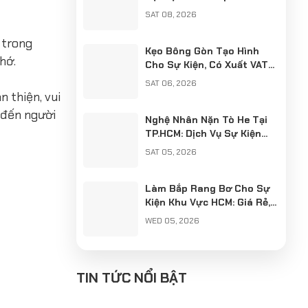
Chuyên Nghiệp
SAT 08, 2026
 trong
Kẹo Bông Gòn Tạo Hình
hớ.
Cho Sự Kiện, Có Xuất VAT
Chuyên Nghiệp
SAT 06, 2026
n thiện, vui
m đến người
Nghệ Nhân Nặn Tò He Tại
TP.HCM: Dịch Vụ Sự Kiện
Chuyên Nghiệp, Có VAT
SAT 05, 2026
Làm Bắp Rang Bơ Cho Sự
Kiện Khu Vực HCM: Giá Rẻ,
Chuyên Nghiệp, Có Xuất
WED 05, 2026
VAT
Cung Cấp Nghệ Nhân Làm
Tò He Khu Vực Hà Nội: Giữ
TIN TỨC NỔI BẬT
Hồn Nét Việt Cho Sự Kiện
SUN 04, 2026