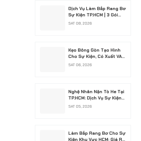
Dịch Vụ Làm Bắp Rang Bơ
Sự Kiện TP.HCM | 3 Gói
Chuyên Nghiệp
SAT 08, 2026
Kẹo Bông Gòn Tạo Hình
Cho Sự Kiện, Có Xuất VAT
Chuyên Nghiệp
SAT 06, 2026
Nghệ Nhân Nặn Tò He Tại
TP.HCM: Dịch Vụ Sự Kiện
Chuyên Nghiệp, Có VAT
SAT 05, 2026
Làm Bắp Rang Bơ Cho Sự
Kiện Khu Vực HCM: Giá Rẻ,