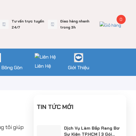
0
Tư vấn trực tuyến
Giao hàng nhanh
24/7
trong 3h
Liên Hệ
 Bông Gòn
Giới Thiệu
TIN TỨC MỚI
g tôi giúp
Dịch Vụ Làm Bắp Rang Bơ
Sự Kiện TP.HCM | 3 Gói