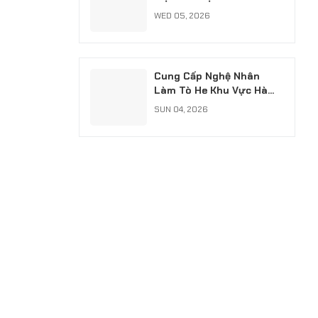
Chuyên Nghiệp, Có Xuất
WED 05, 2026
VAT
Cung Cấp Nghệ Nhân
Làm Tò He Khu Vực Hà
Nội: Giữ Hồn Nét Việt Cho
SUN 04, 2026
Sự Kiện