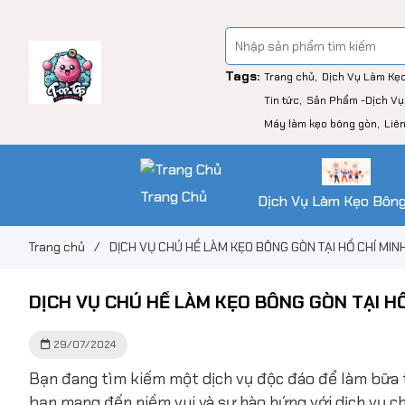
Tags:
Trang chủ
Dịch Vụ Làm Kẹ
Tin tức
Sản Phẩm -Dịch Vụ
Máy làm kẹo bông gòn
Liê
Trang Chủ
Dịch Vụ Làm Kẹo Bôn
Trang chủ
/
DỊCH VỤ CHÚ HỀ LÀM KẸO BÔNG GÒN TẠI HỒ CHÍ MIN
DỊCH VỤ CHÚ HỀ LÀM KẸO BÔNG GÒN TẠI HỒ
29/07/2024
Bạn đang tìm kiếm một dịch vụ độc đáo để làm bữa t
bạn mang đến niềm vui và sự hào hứng với dịch vụ c