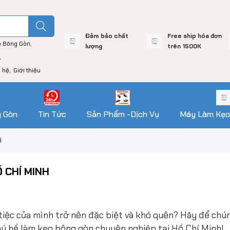
Đảm bảo chất
Free ship hóa đơn
o Bông Gòn
lượng
trên 1500K
n hệ
Giới thiệu
g Gòn
Tin Tức
Sản Phẩm -Dịch Vụ
Máy Làm Kẹo
H
 CHÍ MINH
iệc của mình trở nên đặc biệt và khó quên? Hãy để chún
hú hề làm kẹo bông gòn chuyên nghiệp tại Hồ Chí Minh!