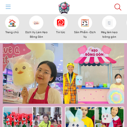
Trang chủ
Dịch Vụ Làm Kẹo
Tin tức
Sản Phẩm -Dịch
Máy làm kẹo
Bông Gòn
Vụ
bông gòn