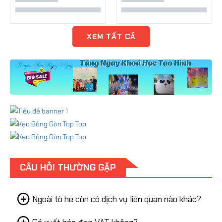
XEM TẤT CẢ
CÂU HỎI THƯỜNG GẶP
Ngoài tò he còn có dịch vụ liên quan nào khác?