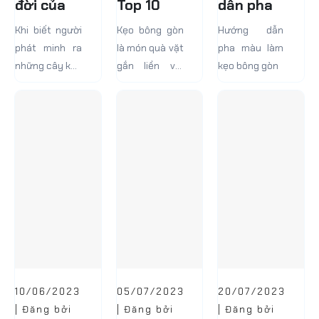
đời của
Top 10
dẫn pha
kẹo bông
Máy Làm
màu làm
Khi biết người
Kẹo bông gòn
Hướng dẫn
gòn
Kẹo Bông
kẹo bông
phát minh ra
là món quà vặt
pha màu làm
Gòn Tiện
gòn
những cây kẹo
gắn liền với
kẹo bông gòn
Lợi Dành
bông là William
bao bạn nhỏ.
Cho Bạn
Morrison, một
Món ăn này là
nha sĩ người
thời ký ức tuổi
Mỹ sống ở
thơ đẹp đẽ
khoảng cuối
đáng nhớ.
thế kỷ 19, phần
Nhưng hiện
lớn chúng ta
nay, nó...
có...
10/06/2023
05/07/2023
20/07/2023
| Đăng bởi
| Đăng bởi
| Đăng bởi