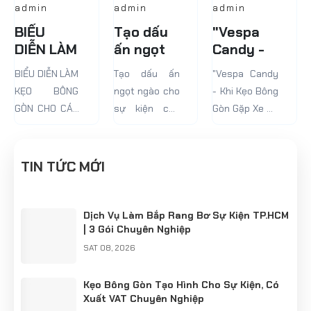
admin
admin
admin
BIỂU
Tạo dấu
"Vespa
DIỄN LÀM
ấn ngọt
Candy -
KẸO
ngào cho
Khi Kẹo
BIỂU DIỄN LÀM
Tạo dấu ấn
"Vespa Candy
BÔNG
sự kiện
Bông Gòn
KẸO BÔNG
ngọt ngào cho
- Khi Kẹo Bông
GÒN CHO
của bạn
Gặp Xe
GÒN CHO CÁC
sự kiện của
Gòn Gặp Xe Cổ
CÁC SỰ
với Kẹo
Cổ Điển!"
SỰ KIỆN
bạn với Kẹo
Điển!"
KIỆN
Bông Gòn
Bông Gòn
tuyệt
tuyệt ngon!
TIN TỨC MỚI
ngon!
Dịch Vụ Làm Bắp Rang Bơ Sự Kiện TP.HCM
| 3 Gói Chuyên Nghiệp
SAT 08, 2026
Kẹo Bông Gòn Tạo Hình Cho Sự Kiện, Có
Xuất VAT Chuyên Nghiệp