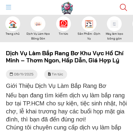
Trang chủ
Dịch Vụ Làm Kẹo
Tin tức
Sản Phẩm -Dịch
Máy làm kẹo
Bông Gòn
Vụ
bông gòn
Dịch Vụ Làm Bắp Rang Bơ Khu Vực Hồ Chí
Minh – Thơm Ngon, Hấp Dẫn, Giá Hợp Lý
08/11/2025
Tin tức
Giới Thiệu Dịch Vụ Làm Bắp Rang Bơ
Nếu bạn đang tìm kiếm dịch vụ làm bắp rang
bơ tại TP.HCM cho sự kiện, tiệc sinh nhật, hội
chợ, lễ khai trương hay các buổi họp mặt gia
đình, thì bạn đã đến đúng nơi!
Chúng tôi chuyên cung cấp dịch vụ làm bắp