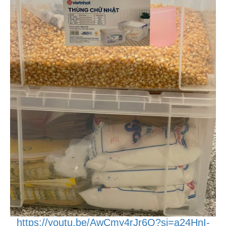
https://youtu.be/AwCmy4rJr6Q?si=a24HnI-