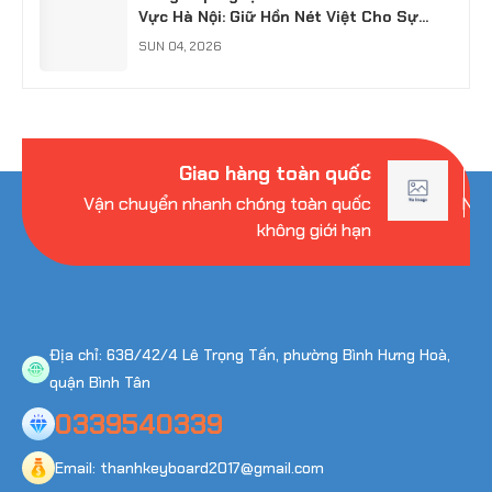
Vực Hà Nội: Giữ Hồn Nét Việt Cho Sự
Kiện
SUN 04, 2026
Giao hàng toàn quốc
Vận chuyển nhanh chóng toàn quốc
Nhi
không giới hạn
Địa chỉ: 638/42/4 Lê Trọng Tấn, phường Bình Hưng Hoà,
quận Bình Tân
0339540339
Email: thanhkeyboard2017@gmail.com