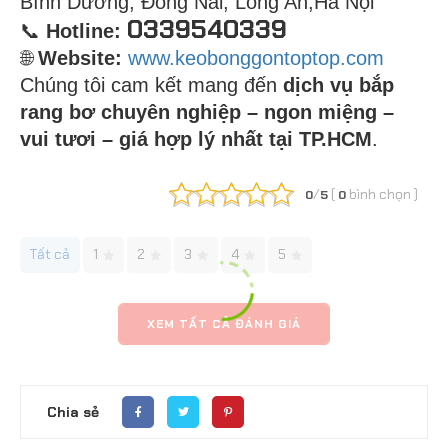
Bình Dương, Đồng Nai, Long An,Hà Nội
0339540339
📞
Hotline:
🌐
Website:
www.keobonggontoptop.com
Chúng tôi cam kết mang đến
dịch vụ bắp
rang bơ chuyên nghiệp – ngon miệng –
vui tươi – giá hợp lý nhất tại TP.HCM
.
/
(
bình chọn
)
0
5
0
Tất cả
1
2
3
4
5
XEM TẤT CẢ ĐÁNH GIÁ
Chia sẻ