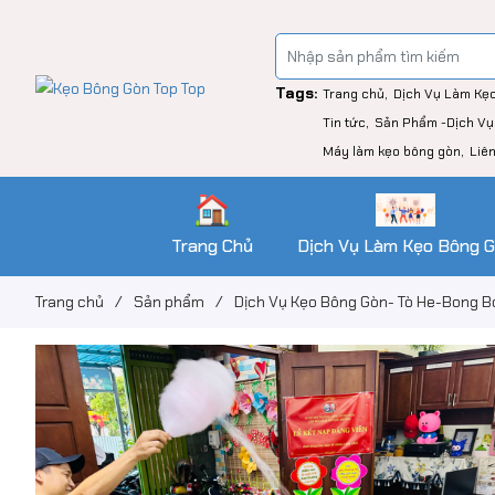
Tags:
Trang chủ
Dịch Vụ Làm Kẹ
Tin tức
Sản Phẩm -Dịch Vụ
Máy làm kẹo bông gòn
Liê
Trang Chủ
Dịch Vụ Làm Kẹo Bông 
Trang chủ
/
Sản phẩm
/
Dịch Vụ Kẹo Bông Gòn- Tò He-Bong B