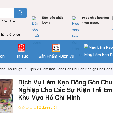
Đảm bảo chất
Free ship hóa đơn
o Bông Gòn
lượng
trên 1500K
n hệ
Giới thiệu
Máy Làm Kẹo B
Gòn
Tin Tức
Sản Phẩm -Dịch Vụ
óng -Ảo Thuật
/
Dịch Vụ Làm Kẹo Bông Gòn Chuyên Nghiệp Cho Các Sự
Dịch Vụ Làm Kẹo Bông Gòn Ch
Nghiệp Cho Các Sự Kiện Trẻ Em
Khu Vực Hồ Chí Minh
( 0 đánh giá )