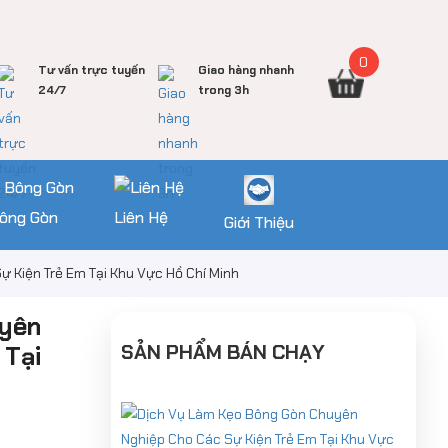
0
Tư vấn trực tuyến
Giao hàng nhanh
24/7
trong 3h
ông Gòn
Liên Hệ
Giới Thiệu
 Kiện Trẻ Em Tại Khu Vực Hồ Chí Minh
uyên
SẢN PHẨM BÁN CHẠY
 Tại