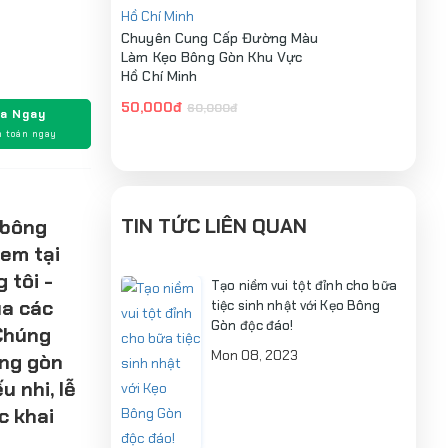
Chuyên Cung Cấp Đường Màu
Làm Kẹo Bông Gòn Khu Vực
Hồ Chí Minh
50,000đ
60,000đ
a Ngay
 toán ngay
TIN TỨC LIÊN QUAN
 bông
 em tại
 tôi -
Tạo niềm vui tột đỉnh cho bữa
ủa các
tiệc sinh nhật với Kẹo Bông
Gòn độc đáo!
Chúng
Mon 08, 2023
ông gòn
u nhi, lễ
c khai