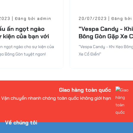
2023 | Đăng bởi admin
20/07/2023 | Đăng bởi
ấu ấn ngọt ngào
"Vespa Candy - Kh
 kiện của bạn với
Bông Gòn Gặp Xe 
ông Gòn tuyệt
Điển!"
ấn ngọt ngào cho sự kiện của
"Vespa Candy - Khi Kẹo Bôn
Kẹo Bông Gòn tuyệt ngon!
Xe Cổ Điển!"
Giao hàng toàn quốc
Vận chuyển nhanh chóng toàn quốc không giới hạn
Về chúng tôi