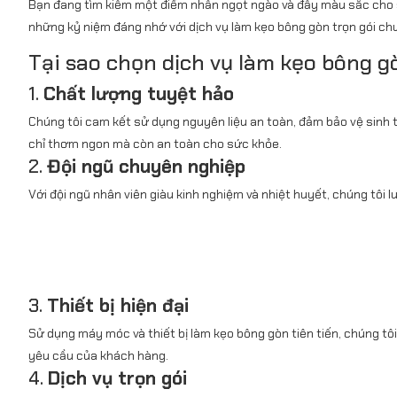
Bạn đang tìm kiếm một điểm nhấn ngọt ngào và đầy màu sắc cho 
những kỷ niệm đáng nhớ với dịch vụ làm kẹo bông gòn trọn gói ch
Tại sao chọn dịch vụ làm kẹo bông g
1.
Chất lượng tuyệt hảo
Chúng tôi cam kết sử dụng nguyên liệu an toàn, đảm bảo vệ sinh 
chỉ thơm ngon mà còn an toàn cho sức khỏe.
2.
Đội ngũ chuyên nghiệp
Với đội ngũ nhân viên giàu kinh nghiệm và nhiệt huyết, chúng tôi
3.
Thiết bị hiện đại
Sử dụng máy móc và thiết bị làm kẹo bông gòn tiên tiến, chúng tô
yêu cầu của khách hàng.
4.
Dịch vụ trọn gói