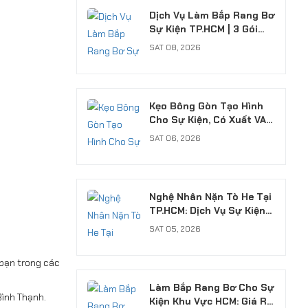
Dịch Vụ Làm Bắp Rang Bơ
Sự Kiện TP.HCM | 3 Gói
Chuyên Nghiệp
SAT 08, 2026
Kẹo Bông Gòn Tạo Hình
Cho Sự Kiện, Có Xuất VAT
Chuyên Nghiệp
SAT 06, 2026
Nghệ Nhân Nặn Tò He Tại
TP.HCM: Dịch Vụ Sự Kiện
Chuyên Nghiệp, Có VAT
SAT 05, 2026
 bạn trong các
Làm Bắp Rang Bơ Cho Sự
Bình Thạnh.
Kiện Khu Vực HCM: Giá Rẻ,