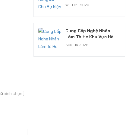
Chuyên Nghiệp, Có Xuất
WED 05, 2026
VAT
Cung Cấp Nghệ Nhân
Làm Tò He Khu Vực Hà
Nội: Giữ Hồn Nét Việt Cho
SUN 04, 2026
Sự Kiện
(
bình chọn
)
0