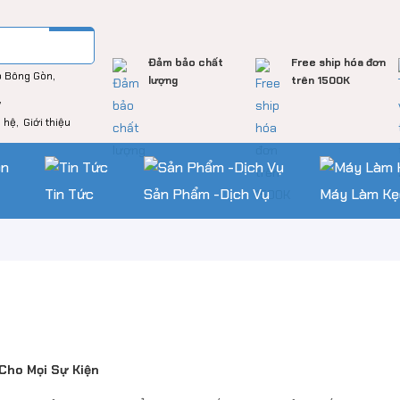
Đảm bảo chất
Free ship hóa đơn
o Bông Gòn
lượng
trên 1500K
n hệ
Giới thiệu
Tin Tức
Sản Phẩm -Dịch Vụ
Máy Làm Kẹ
Cho Mọi Sự Kiện