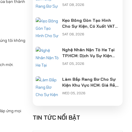
của bạn thành
Chuyên Nghiệp
SAT 08, 2026
Kẹo Bông Gòn Tạo Hình
Cho Sự Kiện, Có Xuất VAT
Chuyên Nghiệp
SAT 06, 2026
húng tôi không
Nghệ Nhân Nặn Tò He Tại
TP.HCM: Dịch Vụ Sự Kiện
Chuyên Nghiệp, Có VAT
SAT 05, 2026
ách mời.
Làm Bắp Rang Bơ Cho Sự
Kiện Khu Vực HCM: Giá Rẻ,
Chuyên Nghiệp, Có Xuất
WED 05, 2026
VAT
Cung Cấp Nghệ Nhân Làm
 đáp ứng mọi
Tò He Khu Vực Hà Nội: Giữ
TIN TỨC NỔI BẬT
Hồn Nét Việt Cho Sự Kiện
SUN 04, 2026