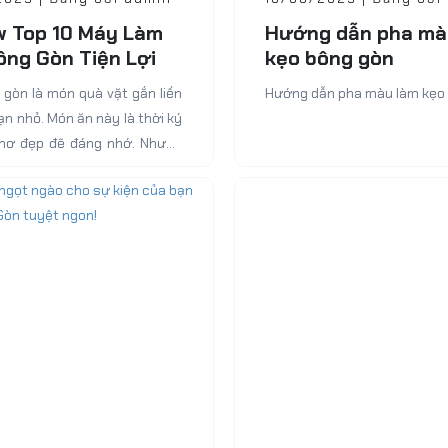
w Top 10 Máy Làm
Hướng dẫn pha mà
ông Gòn Tiện Lợi
kẹo bông gòn
Cho Bạn
 gòn là món quà vặt gắn liền
Hướng dẫn pha màu làm kẹo
ạn nhỏ. Món ăn này là thời ký
thơ đẹp đẽ đáng nhớ. Nhưng
nó...