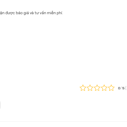
ận được báo giá và tư vấn miễn phí.
/
0
5