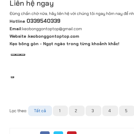
Liên hệ ngay
Đừng chần chờ nữa, hãy liên hệ với chúng tôi ngay hôm nay để nh
0339540339
Hotline
:
Email
:keobonggontoptop@gmail.com
Website :keobonggontoptop.com
Kẹo bông gòn - Ngọt ngào trong từng khoảnh khắc!
Lọc theo:
Tất cả
1
2
3
4
5