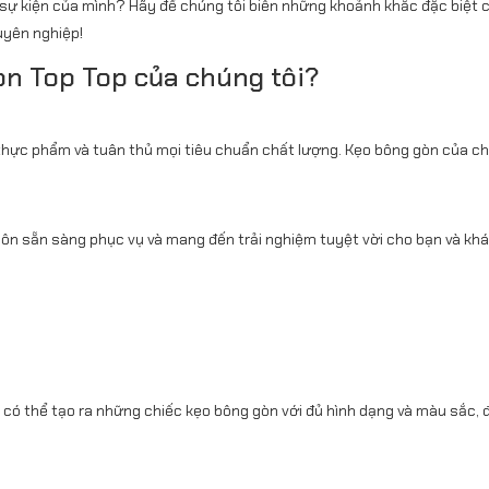
sự kiện của mình? Hãy để chúng tôi biến những khoảnh khắc đặc biệt 
uyên nghiệp!
òn Top Top của chúng tôi?
thực phẩm và tuân thủ mọi tiêu chuẩn chất lượng. Kẹo bông gòn của c
 luôn sẵn sàng phục vụ và mang đến trải nghiệm tuyệt vời cho bạn và kh
i có thể tạo ra những chiếc kẹo bông gòn với đủ hình dạng và màu sắc,