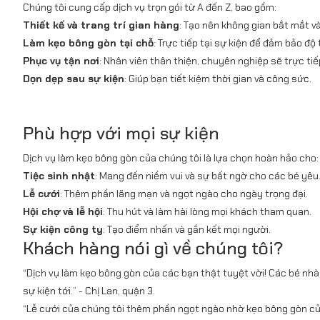
Chúng tôi cung cấp dịch vụ trọn gói từ A đến Z, bao gồm:
Thiết kế và trang trí gian hàng
: Tạo nên không gian bắt mắt v
Làm kẹo bông gòn tại chỗ
: Trực tiếp tại sự kiện để đảm bảo độ
Phục vụ tận nơi
: Nhân viên thân thiện, chuyên nghiệp sẽ trực ti
Dọn dẹp sau sự kiện
: Giúp bạn tiết kiệm thời gian và công sức.
Phù hợp với mọi sự kiện
Dịch vụ làm kẹo bông gòn của chúng tôi là lựa chọn hoàn hảo cho:
Tiệc sinh nhật
: Mang đến niềm vui và sự bất ngờ cho các bé yêu
Lễ cưới
: Thêm phần lãng mạn và ngọt ngào cho ngày trọng đại.
Hội chợ và lễ hội
: Thu hút và làm hài lòng mọi khách tham quan.
Sự kiện công ty
: Tạo điểm nhấn và gắn kết mọi người.
Khách hàng nói gì về chúng tôi?
“Dịch vụ làm kẹo bông gòn của các bạn thật tuyệt vời! Các bé nhà 
sự kiện tới.” - Chị Lan, quận 3.
“Lễ cưới của chúng tôi thêm phần ngọt ngào nhờ kẹo bông gòn của