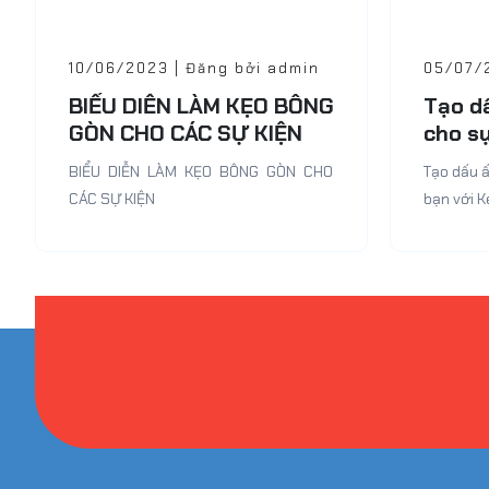
10/06/2023 | Đăng bởi admin
05/07/
BIỂU DIỄN LÀM KẸO BÔNG
Tạo d
GÒN CHO CÁC SỰ KIỆN
cho sự
Kẹo B
BIỂU DIỄN LÀM KẸO BÔNG GÒN CHO
Tạo dấu 
ngon!
CÁC SỰ KIỆN
bạn với 