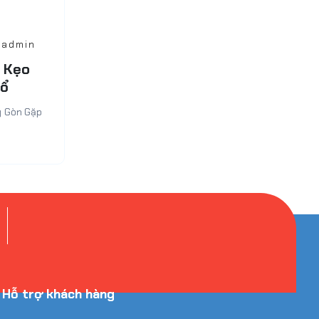
 admin
i Kẹo
Cổ
g Gòn Gặp
Hỗ trợ khách hàng