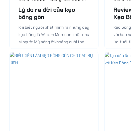
Lý do ra đời của kẹo
Revie
bông gòn
Kẹo B
Dành 
Khi biết người phát minh ra những cây
Kẹo bông
kẹo bông là William Morrison, một nha
với bao b
sĩ người Mỹ sống ở khoảng cuối thế kỷ
ức tuổi 
19, phần lớn chúng ta có...
hiện nay, 