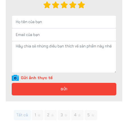
Gửi ảnh thực tế
GỬI
Tất cả
1
2
3
4
5