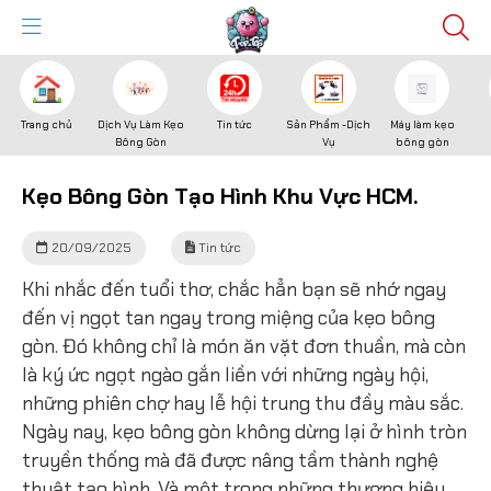
Trang chủ
Dịch Vụ Làm Kẹo
Tin tức
Sản Phẩm -Dịch
Máy làm kẹo
Bông Gòn
Vụ
bông gòn
Kẹo Bông Gòn Tạo Hình Khu Vực HCM.
20/09/2025
Tin tức
Khi nhắc đến tuổi thơ, chắc hẳn bạn sẽ nhớ ngay
đến vị ngọt tan ngay trong miệng của kẹo bông
gòn. Đó không chỉ là món ăn vặt đơn thuần, mà còn
là ký ức ngọt ngào gắn liền với những ngày hội,
những phiên chợ hay lễ hội trung thu đầy màu sắc.
Ngày nay, kẹo bông gòn không dừng lại ở hình tròn
truyền thống mà đã được nâng tầm thành nghệ
thuật tạo hình. Và một trong những thương hiệu