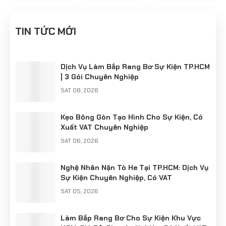
SỰ KIỆN
bạn với Kẹo
Điển!"
KIỆN
Bông Gòn
Bông Gòn
tuyệt
tuyệt ngon!
TIN TỨC MỚI
ngon!
Dịch Vụ Làm Bắp Rang Bơ Sự Kiện TP.HCM
| 3 Gói Chuyên Nghiệp
SAT 08, 2026
Kẹo Bông Gòn Tạo Hình Cho Sự Kiện, Có
Xuất VAT Chuyên Nghiệp
SAT 06, 2026
Nghệ Nhân Nặn Tò He Tại TP.HCM: Dịch Vụ
Sự Kiện Chuyên Nghiệp, Có VAT
SAT 05, 2026
Làm Bắp Rang Bơ Cho Sự Kiện Khu Vực