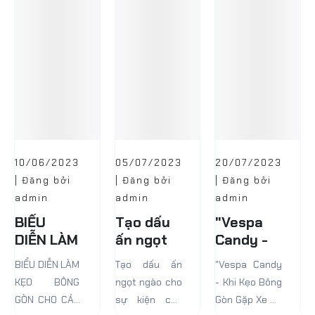
Mỹ sống ở
thơ đẹp đẽ
khoảng cuối
đáng nhớ.
thế kỷ 19, phần
Nhưng hiện
lớn chúng ta
nay, nó...
có...
10/06/2023
05/07/2023
20/07/2023
| Đăng bởi
| Đăng bởi
| Đăng bởi
admin
admin
admin
BIỂU
Tạo dấu
"Vespa
DIỄN LÀM
ấn ngọt
Candy -
KẸO
ngào cho
Khi Kẹo
BIỂU DIỄN LÀM
Tạo dấu ấn
"Vespa Candy
BÔNG
sự kiện
Bông Gòn
KẸO BÔNG
ngọt ngào cho
- Khi Kẹo Bông
GÒN CHO
của bạn
Gặp Xe
GÒN CHO CÁC
sự kiện của
Gòn Gặp Xe Cổ
CÁC SỰ
với Kẹo
Cổ Điển!"