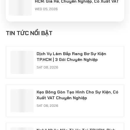
HCM: Giá Rẻ, Chuyên Nghiệp, Có Xuất VAT
WED 05, 2026
Cung Cấp Nghệ Nhân Làm Tò He Khu Vực
Hà Nội: Giữ Hồn Nét Việt Cho Sự Kiện
TIN TỨC NỔI BẬT
SUN 04, 2026
Dịch Vụ Làm Bắp Rang Bơ Sự Kiện
TP.HCM | 3 Gói Chuyên Nghiệp
SAT 08, 2026
Kẹo Bông Gòn Tạo Hình Cho Sự Kiện, Có
Xuất VAT Chuyên Nghiệp
SAT 06, 2026