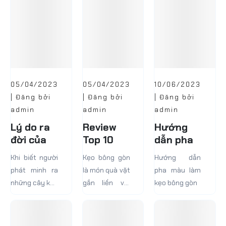
05/04/2023
05/04/2023
10/06/2023
| Đăng bởi
| Đăng bởi
| Đăng bởi
admin
admin
admin
Lý do ra
Review
Hướng
đời của
Top 10
dẫn pha
kẹo bông
Máy Làm
màu làm
Khi biết người
Kẹo bông gòn
Hướng dẫn
gòn
Kẹo Bông
kẹo bông
phát minh ra
là món quà vặt
pha màu làm
Gòn Tiện
gòn
những cây kẹo
gắn liền với
kẹo bông gòn
Lợi Dành
bông là William
bao bạn nhỏ.
Cho Bạn
Morrison, một
Món ăn này là
nha sĩ người
thời ký ức tuổi