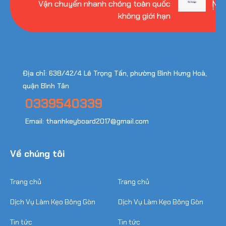
Vận chuyển nhanh chóng toàn quốc
Nhi
không giới hạn
Địa chỉ: 638/42/4 Lê Trọng Tấn, phường Bình Hưng Hoà,
quận Bình Tân
0339540339
Email: thanhkeyboard2017@gmail.com
Về chúng tôi
Trang chủ
Trang chủ
Dịch Vụ Làm Kẹo Bông Gòn
Dịch Vụ Làm Kẹo Bông Gòn