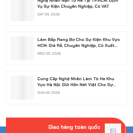
Nghệ Nhân Nặn Tò He Tại TP.HCM: Dịch
Vụ Sự Kiện Chuyên Nghiệp, Có VAT
SAT 05, 2026
Làm Bắp Rang Bơ Cho Sự Kiện Khu Vực
HCM: Giá Rẻ, Chuyên Nghiệp, Có Xuất
VAT
WED 05, 2026
Cung Cấp Nghệ Nhân Làm Tò He Khu
Vực Hà Nội: Giữ Hồn Nét Việt Cho Sự
Kiện
SUN 04, 2026
Giao hàng toàn quốc