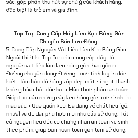
sắc, góp phần thu hút sự chú ý của khách hàng,
đặc biệt là trẻ em và gia đình.
Top Top Cung Cấp Máy Làm Kẹo Bông Gòn
Chuyên Bán Lưu Động.
5. Cung Cấp Nguyên Vật Liệu Làm Kẹo Bông Gòn
Ngoài thiết bị, Top Top còn cung cấp đầy đủ
nguyên vật liệu làm kẹo bông gòn, bao gồm: •
Đường chuyên dụng: Đường được tinh luyện đặc
biệt, đảm bảo độ bông xốp đẹp mắt, vị ngọt thanh,
không hóa chất độc hại. • Màu thực phẩm an toàn:
Giúp tạo nên những cây kẹo bông gòn rực rỡ nhiều
màu sắc. • Que quấn kẹo: Đa dạng về chất liệu (gỗ,
nhựa) và độ dài, phù hợp mọi nhu cầu sử dụng. Tất
cả nguyên liệu đều có chứng nhận an toàn vệ sinh
thực phẩm, giúp bạn hoàn toàn yên tâm sử dụng.