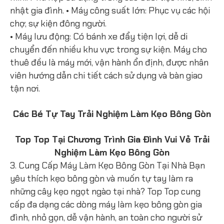
nhật gia đình. • Máy công suất lớn: Phục vụ các hội
chợ, sự kiện đông người.
• Máy lưu động: Có bánh xe đẩy tiện lợi, dễ di
chuyển đến nhiều khu vực trong sự kiện. Máy cho
thuê đều là máy mới, vận hành ổn định, được nhân
viên hướng dẫn chi tiết cách sử dụng và bàn giao
tận nơi.
Các Bé Tự Tay Trải Nghiệm Làm Kẹo Bông Gòn
To
p Top Tại Chương Trình Gia Đình Vui Vẻ Trải
Nghiệm Làm Kẹo Bông Gòn
3. Cung Cấp Máy Làm Kẹo Bông Gòn Tại Nhà Bạn
yêu thích kẹo bông gòn và muốn tự tay làm ra
những cây kẹo ngọt ngào tại nhà? Top Top cung
cấp đa dạng các dòng máy làm kẹo bông gòn gia
đình, nhỏ gọn, dễ vận hành, an toàn cho người sử