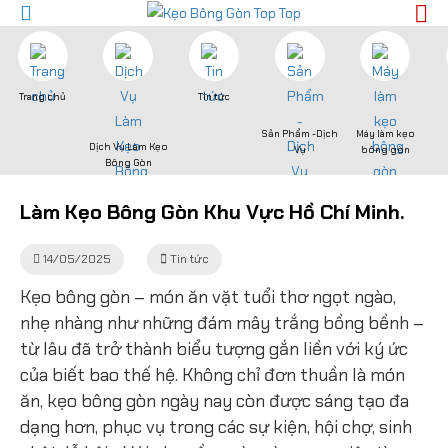
Trang chủ
Tin tức
Sản Phẩm -Dịch
Máy làm kẹo
Dịch Vụ Làm Kẹo
Vụ
bông gòn
Bông Gòn
Làm Kẹo Bông Gòn Khu Vực Hồ Chí Minh.
14/05/2025
Tin tức
Kẹo bông gòn – món ăn vặt tuổi thơ ngọt ngào,
nhẹ nhàng như những đám mây trắng bồng bềnh –
từ lâu đã trở thành biểu tượng gắn liền với ký ức
của biết bao thế hệ. Không chỉ đơn thuần là món
ăn, kẹo bông gòn ngày nay còn được sáng tạo đa
dạng hơn, phục vụ trong các sự kiện, hội chợ, sinh