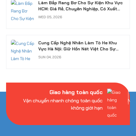
Làm Bắp Rang Bơ Cho Sự Kiện Khu Vực
HCM: Giá Rẻ, Chuyên Nghiệp, Có Xuất
VAT
WED 05, 2026
Cung Cấp Nghệ Nhân Làm Tò He Khu
Vực Hà Nội: Giữ Hồn Nét Việt Cho Sự
Kiện
SUN 04, 2026
Giao hàng toàn quốc
Vận chuyển nhanh chóng toàn quốc
Nhi
không giới hạn