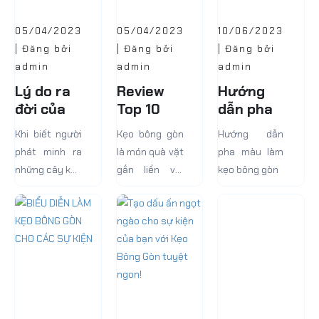
05/04/2023
05/04/2023
10/06/2023
| Đăng bởi
| Đăng bởi
| Đăng bởi
admin
admin
admin
Lý do ra
Review
Hướng
đời của
Top 10
dẫn pha
kẹo bông
Máy Làm
màu làm
Khi biết người
Kẹo bông gòn
Hướng dẫn
gòn
Kẹo Bông
kẹo bông
phát minh ra
là món quà vặt
pha màu làm
Gòn Tiện
gòn
những cây kẹo
gắn liền với
kẹo bông gòn
Lợi Dành
bông là William
bao bạn nhỏ.
Cho Bạn
Morrison, một
Món ăn này là
nha sĩ người
thời ký ức tuổi
Mỹ sống ở
thơ đẹp đẽ
khoảng cuối
đáng nhớ.
thế kỷ 19, phần
Nhưng hiện
lớn chúng ta
nay, nó...
có...