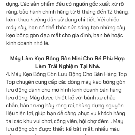
dụng. Các sản phẩm đều có nguồn gốc xuất xứ rõ
ràng, bảo hành chính hãng từ 6 tháng đến 12 tháng,
kèm theo hướng dẫn sử dụng chi tiết. Với chiếc
máy này, bạn có thể thỏa sức sáng tạo những cây
kẹo bông gòn đẹp mắt cho gia đình, bạn bè hoặc
kinh doanh nhỏ lẻ.
Máy Làm Kẹo Bông Gòn Mini Cho Bé Phù Hợp
Làm Trải Nghiệm Tại Nhà.
4. Máy Kẹo Bông Gòn Lưu Động Cho Bán Hàng Top
Top chuyên cung cấp các dòng máy kẹo bông gòn
lưu động dành cho mô hình kinh doanh bán hàng
lưu động. Máy được thiết kế với bánh xe chắc
chắn, bàn trưng bày rộng rãi, thùng đựng nguyên
liệu tiện lợi, giúp bạn dễ dàng phục vụ khách hàng
tại các khu vui chơi, công viên, hội chợ đêm… Máy
lưu động còn được thiết kế bắt mắt, nhiều màu