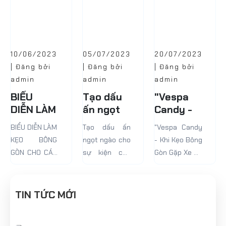
10/06/2023
05/07/2023
20/07/2023
| Đăng bởi
| Đăng bởi
| Đăng bởi
admin
admin
admin
BIỂU
Tạo dấu
"Vespa
DIỄN LÀM
ấn ngọt
Candy -
KẸO
ngào cho
Khi Kẹo
BIỂU DIỄN LÀM
Tạo dấu ấn
"Vespa Candy
BÔNG
sự kiện
Bông Gòn
KẸO BÔNG
ngọt ngào cho
- Khi Kẹo Bông
GÒN CHO
của bạn
Gặp Xe
GÒN CHO CÁC
sự kiện của
Gòn Gặp Xe Cổ
CÁC SỰ
với Kẹo
Cổ Điển!"
SỰ KIỆN
bạn với Kẹo
Điển!"
KIỆN
Bông Gòn
Bông Gòn
tuyệt
tuyệt ngon!
TIN TỨC MỚI
ngon!