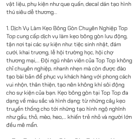
vật liệu, phụ kiện như que quấn, decal dán tạo hình
thú siêu dễ thương…
1. Dịch Vụ Làm Kẹo Bông Gòn Chuyên Nghiệp Top
Top cung cấp dịch vụ làm kẹo bông gòn lưu động,
tận nơi tại các sự kiện như: tiệc sinh nhật, đám
cưới, khai trương, lễ hội trường học, hội chợ
thương mại,… Đội ngũ nhân viên của Top Top không
chỉ chuyên nghiệp, nhanh nhẹn mà còn được đào
tạo bài bản để phục vụ khách hàng với phong cách
vui nhộn, thân thiện, tạo nên không khí sôi động
cho sự kiện của bạn. Kẹo bông gòn tại Top Top đa
dạng về màu sắc và hình dạng: từ những cây kẹo
truyền thống cho tới những tạo hình ngộ nghĩnh
như gấu, thỏ, mèo, heo,… khiến trẻ nhỏ và người lớn
đều mê mẩn.