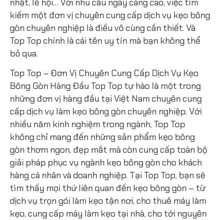
nhật, lễ hội… Với nhu cầu ngày càng cao, việc tìm
kiếm một đơn vị chuyên cung cấp dịch vụ kẹo bông
gòn chuyên nghiệp là điều vô cùng cần thiết. Và
Top Top chính là cái tên uy tín mà bạn không thể
bỏ qua.
Top Top – Đơn Vị Chuyên Cung Cấp Dịch Vụ Kẹo
Bông Gòn Hàng Đầu Top Top tự hào là một trong
những đơn vị hàng đầu tại Việt Nam chuyên cung
cấp dịch vụ làm kẹo bông gòn chuyên nghiệp. Với
nhiều năm kinh nghiệm trong ngành, Top Top
không chỉ mang đến những sản phẩm kẹo bông
gòn thơm ngon, đẹp mắt mà còn cung cấp toàn bộ
giải pháp phục vụ ngành kẹo bông gòn cho khách
hàng cá nhân và doanh nghiệp. Tại Top Top, bạn sẽ
tìm thấy mọi thứ liên quan đến kẹo bông gòn – từ
dịch vụ trọn gói làm kẹo tận nơi, cho thuê máy làm
kẹo, cung cấp máy làm kẹo tại nhà, cho tới nguyên