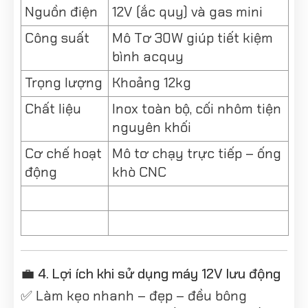
Nguồn điện
12V (ắc quy) và gas mini
Công suất
Mô Tơ 30W giúp tiết kiệm
bình acquy
Trọng lượng
Khoảng 12kg
Chất liệu
Inox toàn bộ, cối nhôm tiện
nguyên khối
Cơ chế hoạt
Mô tơ chạy trực tiếp – ống
động
khò CNC
💼 4. Lợi ích khi sử dụng máy 12V lưu động
✅ Làm kẹo nhanh – đẹp – đều bông