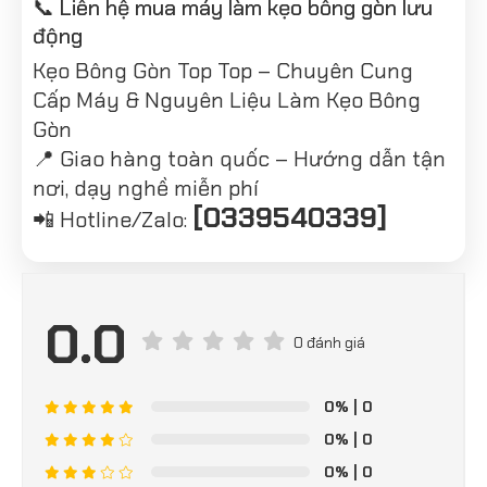
📞 Liên hệ mua máy làm kẹo bông gòn lưu
động
Kẹo Bông Gòn Top Top – Chuyên Cung
Cấp Máy & Nguyên Liệu Làm Kẹo Bông
Gòn
📍 Giao hàng toàn quốc – Hướng dẫn tận
nơi, dạy nghề miễn phí
[0339540339]
📲 Hotline/Zalo:
0.0
0 đánh giá
0%
| 0
0%
| 0
0%
| 0