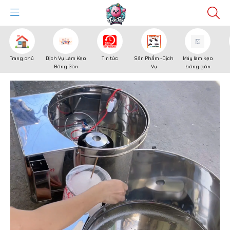
Trang chủ
Dịch Vụ Làm Kẹo
Tin tức
Sản Phẩm -Dịch
Máy làm kẹo
Bông Gòn
Vụ
bông gòn