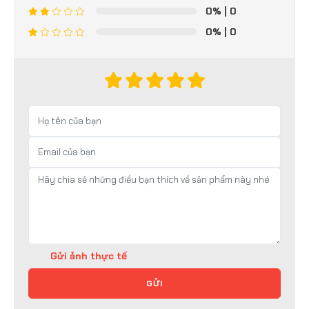
0%
| 0
0%
| 0
Gửi ảnh thực tế
GỬI