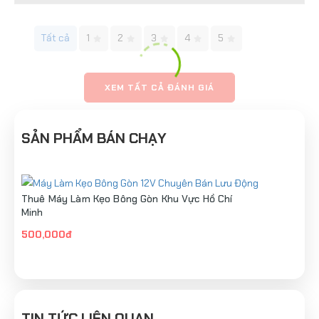
Tất cả
1
2
3
4
5
XEM TẤT CẢ ĐÁNH GIÁ
SẢN PHẨM BÁN CHẠY
Thuê Máy Làm Kẹo Bông Gòn Khu Vực Hồ Chí
Minh
500,000đ
TIN TỨC LIÊN QUAN