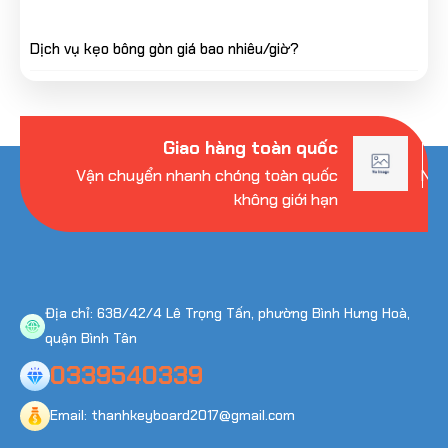
Dịch vụ kẹo bông gòn giá bao nhiêu/giờ?
Giao hàng toàn quốc
Vận chuyển nhanh chóng toàn quốc
Nhi
không giới hạn
Địa chỉ: 638/42/4 Lê Trọng Tấn, phường Bình Hưng Hoà,
quận Bình Tân
0339540339
Email: thanhkeyboard2017@gmail.com