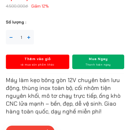
4,500,000đ
Giảm 12%
Số lượng :
Thêm vào giỏ
Mua Ngay
và mua sản phẩm khác
Thanh toán ngay
Máy làm kẹo bông gòn 12V chuyên bán lưu
động, thùng inox toàn bộ, cối nhôm tiện
nguyên khối, mô tơ chạy trực tiếp, ống khò
CNC lửa mạnh – bền, đẹp, dễ vệ sinh. Giao
hàng toàn quốc, dạy nghề miễn phí!