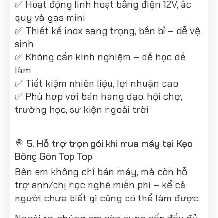
✅ Hoạt động linh hoạt bằng điện 12V, ắc
quy và gas mini
✅ Thiết kế inox sang trọng, bền bỉ – dễ vệ
sinh
✅ Không cần kinh nghiệm – dễ học dễ
làm
✅ Tiết kiệm nhiên liệu, lợi nhuận cao
✅ Phù hợp với bán hàng dạo, hội chợ,
trường học, sự kiện ngoài trời
🍭 5. Hỗ trợ trọn gói khi mua máy tại Kẹo
Bông Gòn Top Top
Bên em không chỉ bán máy, mà còn hỗ
trợ anh/chị học nghề miễn phí – kể cả
người chưa biết gì cũng có thể làm được.
Ngoài ra, chúng em còn cung cấp đầy đủ