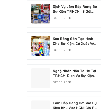
Dịch Vụ Làm Bắp Rang Bơ
Sự Kiện TP.HCM | 3 Gói
Chuyên Nghiệp
SAT 08, 2026
Kẹo Bông Gòn Tạo Hình
Cho Sự Kiện, Có Xuất VAT
Chuyên Nghiệp
SAT 06, 2026
Nghệ Nhân Nặn Tò He Tại
TP.HCM: Dịch Vụ Sự Kiện
Chuyên Nghiệp, Có VAT
SAT 05, 2026
Làm Bắp Rang Bơ Cho Sự
Kiện Khu Vực HCM: Giá Rẻ,