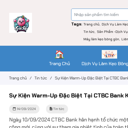
Tags:
Trang chủ
Dịch Vụ Làm Kẹ
Tin tức
Sản Phẩm -Dịch Vụ
Máy làm kẹo bông gòn
Liê
Trang Chủ
Dịch Vụ Làm Kẹo Bôn
Trang chủ
/
Tin tức
/
Sự Kiện Warm-Up Đặc Biệt Tại CTBC Bank
Sự Kiện Warm-Up Đặc Biệt Tại CTBC Bank K
14/09/2024
Tin tức
Ngày 10/09/2024 CTBC Bank hân hạnh tổ chức một b
công mới, cùng với sự tham gia nhiệt tình của toàn t