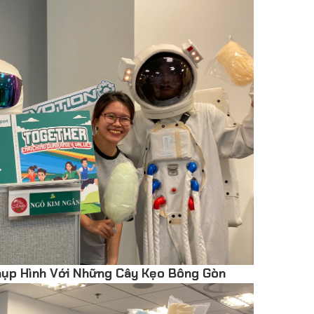
hụp Hình Với Những Cây Kẹo Bông Gòn