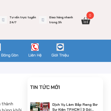
0
Tư vấn trực tuyến
Giao hàng nhanh
24/7
trong 3h
 Bông Gòn
Liên Hệ
Giới Thiệu
TIN TỨC MỚI
à thành
Dịch Vụ Làm Bắp Rang Bơ
y hứng khởi,
Sự Kiện TP.HCM | 3 Gói