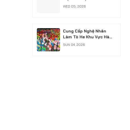
Chuyên Nghiệp, Có Xuất
WED 05, 2026
VAT
Cung Cấp Nghệ Nhân
Làm Tò He Khu Vực Hà
Nội: Giữ Hồn Nét Việt Cho
SUN 04, 2026
Sự Kiện