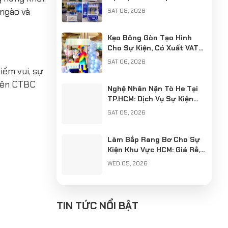
Chuyên Nghiệp
 ngào và
SAT 08, 2026
Kẹo Bông Gòn Tạo Hình
Cho Sự Kiện, Có Xuất VAT
Chuyên Nghiệp
SAT 06, 2026
iềm vui, sự
viên CTBC
Nghệ Nhân Nặn Tò He Tại
TP.HCM: Dịch Vụ Sự Kiện
Chuyên Nghiệp, Có VAT
SAT 05, 2026
Làm Bắp Rang Bơ Cho Sự
Kiện Khu Vực HCM: Giá Rẻ,
Chuyên Nghiệp, Có Xuất
WED 05, 2026
VAT
Cung Cấp Nghệ Nhân Làm
Tò He Khu Vực Hà Nội: Giữ
TIN TỨC NỔI BẬT
Hồn Nét Việt Cho Sự Kiện
SUN 04, 2026