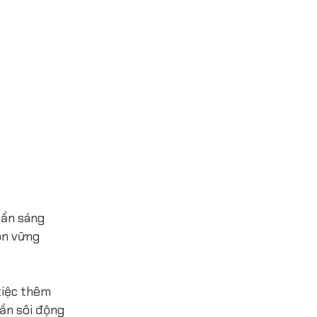
hần sáng
ôn vững
tiệc thêm
ần sôi động