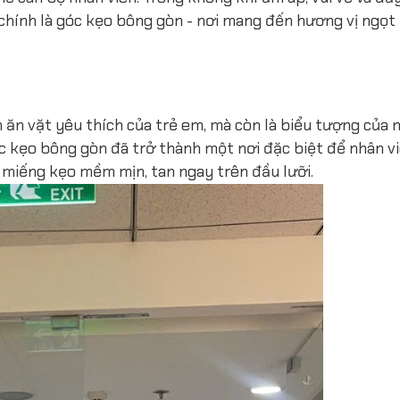
chính là góc kẹo bông gòn - nơi mang đến hương vị ngọt
ăn vặt yêu thích của trẻ em, mà còn là biểu tượng của n
óc kẹo bông gòn đã trở thành một nơi đặc biệt để nhân 
 miếng kẹo mềm mịn, tan ngay trên đầu lưỡi.