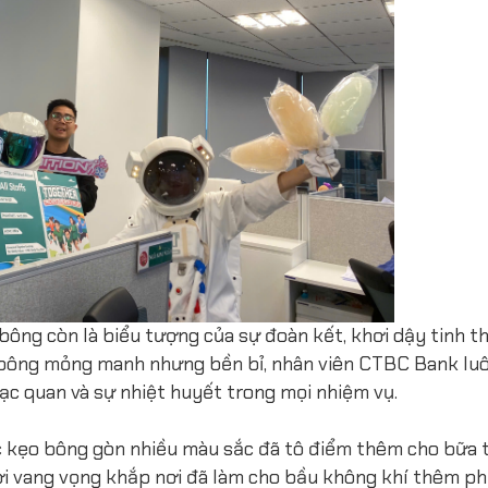
 bông còn là biểu tượng của sự đoàn kết, khơi dậy tinh t
o bông mỏng manh nhưng bền bỉ, nhân viên CTBC Bank lu
lạc quan và sự nhiệt huyết trong mọi nhiệm vụ.
ếc kẹo bông gòn nhiều màu sắc đã tô điểm thêm cho bữa 
ời vang vọng khắp nơi đã làm cho bầu không khí thêm ph