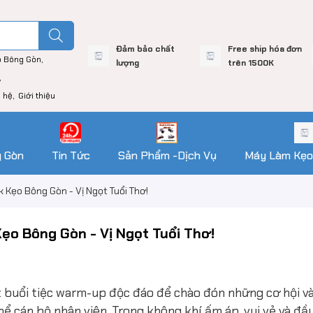
Đảm bảo chất
Free ship hóa đơn
o Bông Gòn
lượng
trên 1500K
n hệ
Giới thiệu
g Gòn
Tin Tức
Sản Phẩm -Dịch Vụ
Máy Làm Kẹo
 Kẹo Bông Gòn - Vị Ngọt Tuổi Thơ!
ẹo Bông Gòn - Vị Ngọt Tuổi Thơ!
uổi tiệc warm-up độc đáo để chào đón những cơ hội v
hể cán bộ nhân viên. Trong không khí ấm áp, vui vẻ và đầ